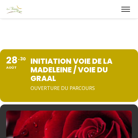
28
30
INITIATION VOIE DE LA
MADELEINE / VOIE DU
AOÛT
GRAAL
OUVERTURE DU PARCOURS