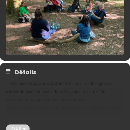
Détails
– échanges et partage, autour d’un café, sur le sujet du
métier de guide de bains de forêt, dans un centre de
ressourcement spécialisé en slow tourism. –
Dans le cadre de la semaine des métiers du tourisme, nous
sommes heureuses de vous ouvrir les portes des Terres de
l’Être, écolieu lauréat normand de l’appel à projet « slow
PLUS