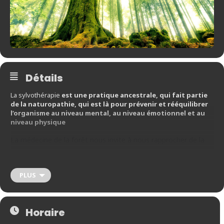
Détails
La sylvothérapie
est une pratique ancestrale, qui fait partie
de la naturopathie, qui est là pour prévenir et rééquilibrer
l’organisme au niveau mental, au niveau émotionnel et au
niveau physique
La médecine de la forêt nous invite à nous rapprocher de la
nature, de son harmonie, afin de nous reconnecter avec notre
capacité innée à guérir. Et plus spécifiquement dans ces deux
PLUS
dates proposées: s’apaiser, réduire son stress, prendre du
recul sur une situation complexe ou anxiogène, stimuler sa
capacité à l’autoguérison et au mieux être.
Horaire
Laissez vous emmener dans ce monde merveilleux par