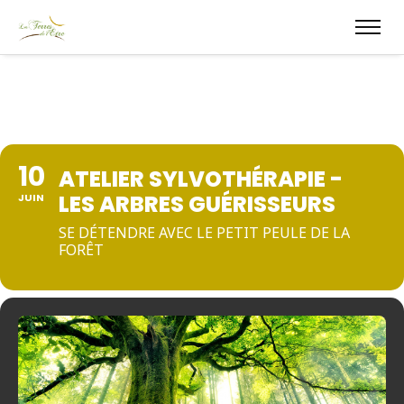
10
ATELIER SYLVOTHÉRAPIE -
LES ARBRES GUÉRISSEURS
JUIN
SE DÉTENDRE AVEC LE PETIT PEULE DE LA
FORÊT