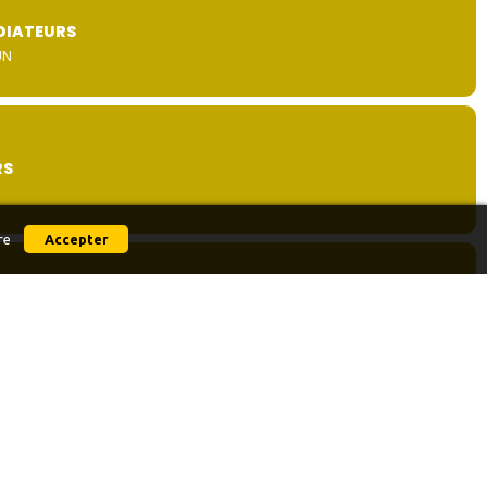
DIATEURS
UN
RS
re
Accepter