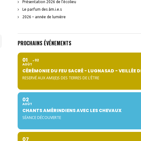
Présentation 2026 de l’écolieu
Le parfum des âm.i.e.s
2026 – année de lumière
PROCHAINS ÉVÉNEMENTS
01
02
AOÛT
CÉRÉMONIE DU FEU SACRÉ - LUGNASAD - VEILLÉE D
RESERVÉ AUX AMI(E)S DES TERRES DE L'ÊTRE
02
AOÛT
CHANTS AMÉRINDIENS AVEC LES CHEVAUX
SÉANCE DÉCOUVERTE
07