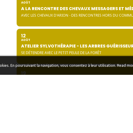
AOÛT
A LA RENCONTRE DES CHEVAUX MESSAGERS ET MÉ
AVEC LES CHEVAUX D'ARION - DES RENCONTRES HORS DU COMM
12
AOÛT
ATELIER SYLVOTHÉRAPIE - LES ARBRES GUÉRISSEU
SE DÉTENDRE AVEC LE PETIT PEULE DE LA FORÊT
ookies. En poursuivant la navigation, vous consentez à leur utilisation.
Read mo
19
AOÛT
IMMERSION AVEC LES CHEVAUX
SPECIAL ADO & FAMILLE
01
SEPTEMBRE
CÉRÉMONIE DU FEU SACRÉ
RESERVÉ AUX AMI(E)S DES TERRES DE L'ÊTRE