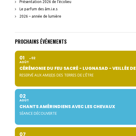
Présentation 2026 de l’écolieu
Le parfum des âm.i.e.s
2026 – année de lumière
PROCHAINS ÉVÉNEMENTS
01
02
AOÛT
CÉRÉMONIE DU FEU SACRÉ - LUGNASAD - VEILLÉE DE
RESERVÉ AUX AMI(E)S DES TERRES DE L'ÊTRE
02
AOÛT
CHANTS AMÉRINDIENS AVEC LES CHEVAUX
SÉANCE DÉCOUVERTE
07