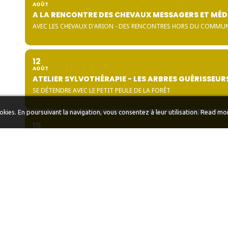
AOÛT
A LA RENCONTRE DES CHEVAUX MESSAGERS ET MÉ
AVEC LES CHEVAUX D'ARION - DES RENCONTRES HORS DU COMMU
12
AOÛT
ATELIER SYLVOTHÉRAPIE - LES ARBRES GUÉRISSEUR
SE DÉTENDRE AVEC LE PETIT PEULE DE LA FORÊT
ookies. En poursuivant la navigation, vous consentez à leur utilisation.
Read mo
19
AOÛT
IMMERSION AVEC LES CHEVAUX
SPECIAL ADO & FAMILLE
01
SEPTEMBRE
CÉRÉMONIE DU FEU SACRÉ
RESERVÉ AUX AMI(E)S DES TERRES DE L'ÊTRE